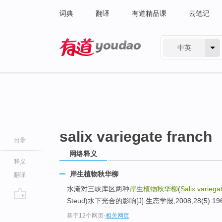
词典
翻译
有道精品课
云笔记
中英
有道 - 网易旗下搜索
salix variegate franch
目录
网络释义
释义
岸生植物秋华柳
翻译
水淹对三峡库区两种
岸生植物秋华柳
(
Salix variega
Steud)水下光合的影响[J].生态学报,2008,28(5):196
go
基于12个网页
-
相关网页
top