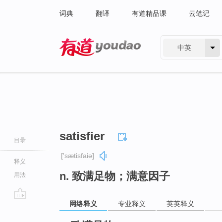
词典
翻译
有道精品课
云笔记
中英
有道 - 网易旗下搜索
satisfier
目录
['sætisfaiə]
释义
n. 致满足物；满意因子
用法
网络释义
专业释义
英英释义
go
top