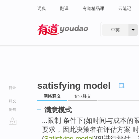
词典
翻译
有道精品课
云笔记
中英
有道 - 网易旗下搜索
satisfying model
目录
网络释义
专业释义
释义
满意模式
例句
...限制 条件下(如时间与成本
要求，因此决策者在评估方案 
go
top
(
Satisfying model
)[8]进行评