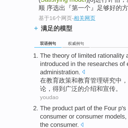
顺 序选出『第一个』足够好的
基于16个网页
-
相关网页
满足的模型
双语例句
权威例句
The
theory
of
limited
rationality
introduced
in
the
researches
of
administration.
在
教育
政策
和
教育管理
研究
中
，
论
，
得到
广泛的
介绍
和宣传。
youdao
The
product
part
of
the
Four
p
's
consumer
or consumer models, 
the
consumer
.