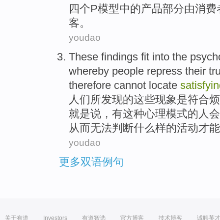
四个
P
模型
中的
产品
部分
由
消费
客
。
youdao
These findings
fit into
the
psych
whereby
people
repress
their
tr
therefore
cannot
locate
satisfyi
人们所
发现
的
这些现象是
符合
烦
就是说，有这种心理模式的
人
会
从而
无法
判断
什么样的
活动
才能
youdao
更多双语例句
关于有道
Investors
有道智选
官方博客
技术博客
诚聘英