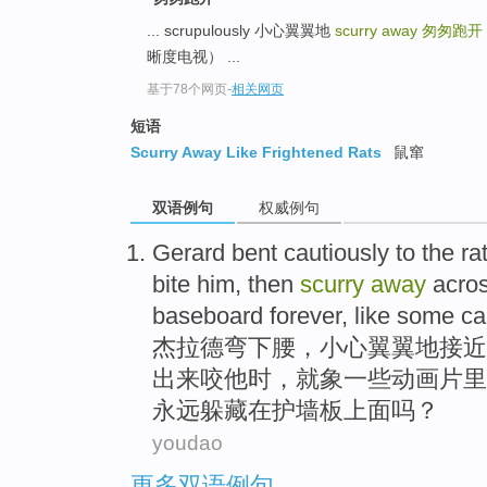
... scrupulously 小心翼翼地
scurry away
匆匆跑开
晰度电视） ...
基于78个网页
-
相关网页
短语
Scurry Away Like Frightened Rats
鼠窜
双语例句
权威例句
Gerard
bent
cautiously
to the
ra
bite
him
,
then
scurry
away
acro
baseboard
forever
,
like
some
ca
杰拉德
弯
下腰，
小心翼翼地
接近
出来
咬
他
时，
就
象
一些动画片里
永远
躲藏在
护墙板上面吗？
youdao
更多双语例句