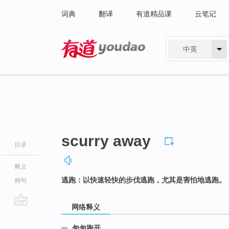
词典
翻译
有道精品课
云笔记
中英
有道 - 网易旗下搜索
scurry away
目录
释义
逃跑：以快速轻快的步伐逃跑，尤其是害怕地逃跑。
例句
网络释义
go
top
匆匆跑开