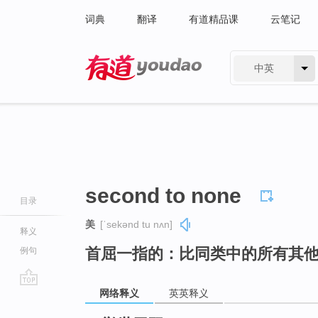
词典
翻译
有道精品课
云笔记
中英
有道 - 网易旗下搜索
second to none
目录
美
[ˈsekənd tu nʌn]
释义
首屈一指的：比同类中的所有其
例句
网络释义
英英释义
go
top