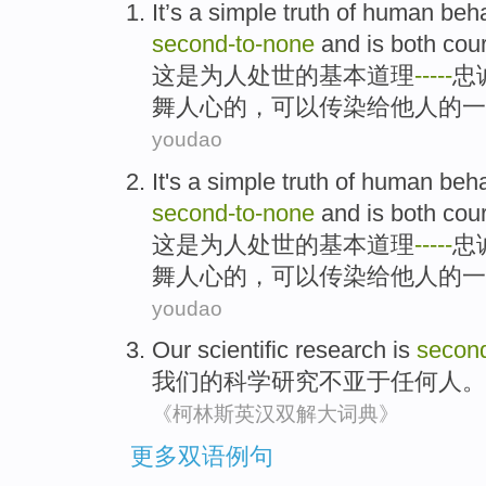
It
’s
a
simple
truth
of
human beha
second-to
-
none
and
is
both cou
这
是为人
处世的
基本
道理
-
-
-
-
-
忠
舞
人心
的
，可以传染给他人的
一
youdao
It
's
a
simple
truth
of
human beha
second-to
-
none
and
is
both cou
这
是
为人
处世的
基本
道理
-
-
-
-
-
忠
舞
人心
的
，可以传染给他人的
一
youdao
Our
scientific
research
is
secon
我们
的
科学
研究
不亚于
任何人。
《柯林斯英汉双解大词典》
更多双语例句