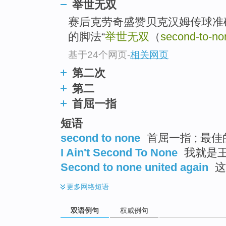
举世无双
赛后克劳奇盛赞贝克汉姆传球准
的脚法“
举世无双
（
second-to-no
基于24个网页
-
相关网页
第二次
第二
首屈一指
短语
second to none
首屈一指 ; 最佳的
I Ain't Second To None
我就是王 
Second to none united again
这
更多
网络短语
双语例句
权威例句