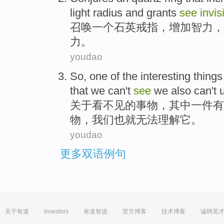
light
radius
and
grants
see
invisi
召唤
一个
石英
戒指
，
增加
智力
，
力。
youdao
So,
one
of the
interesting
things
that we can't
see
we
also
can
't
关于
看
不见
的
事物
，
其中一
件有
物，
我们
也
就无法
理解它。
youdao
更多双语例句
关于有道
Investors
有道智选
官方博客
技术博客
诚聘英