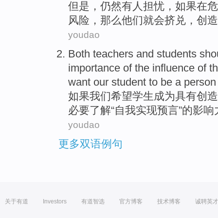
但是
，
仍然
有人
担忧，
如果
在
危
风险
，那么
他们
就会
挤兑
，
创造
youdao
Both teachers
and
students
sho
importance
of
the
influence
of t
want
our
student
to
be a
person
如果
我们
希望
学生
成为
具有
创造
必要
了解
“
自我
实现预言”的
影响
youdao
更多双语例句
关于有道
Investors
有道智选
官方博客
技术博客
诚聘英