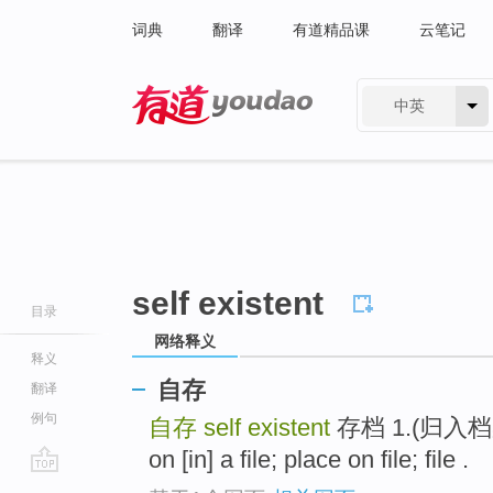
词典
翻译
有道精品课
云笔记
中英
有道 - 网易旗下搜索
self existent
目录
网络释义
释义
自存
翻译
例句
自存
self existent
存档 1.(归入档案) 
on [in] a file; place on file; file .
go