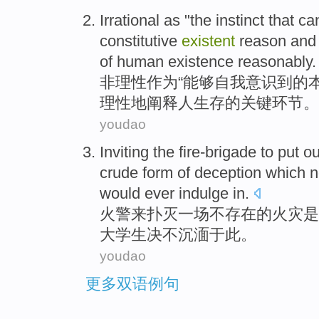
Irrational
as
"the
instinct
that ca
constitutive
existent
reason
and
of
human
existence
reasonably
.
非理性
作为
“
能够
自我
意识到
的
理性
地
阐释
人
生存
的
关键
环节
。
youdao
Inviting the
fire-brigade
to put o
crude form of
deception
which
would ever
indulge
in.
火警
来扑灭
一
场
不
存在
的
火灾
是
大学生
决不沉湎于此。
youdao
更多双语例句