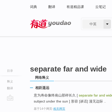
词典
翻译
有道精品课
云笔记
中英
有道 - 网易旗下搜索
separate far and wide
目录
网络释义
释义
相距遥远
翻译
意为寿命像终南山那样长久 [
separate far and wid
subject under the sun ] 形容 [谈话] 漫无边际 ..
go
基于14个网页
-
相关网页
top