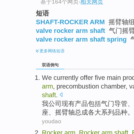
基于164个网页
-
相关网页
短语
SHAFT-ROCKER ARM
摇臂轴
valve rocker arm shaft
气门摇臂
valve rocker arm shaft spring
更多
网络短语
双语例句
We
currently
offer five main
pro
arm
, precombustion
chamber
, 
shaft
.
我
公司现有
产品
包括
气门
导管
、
座
、摇臂
轴
总成各大系列品种。
youdao
Rocker
arm
,
Rocker
arm
shaft
,