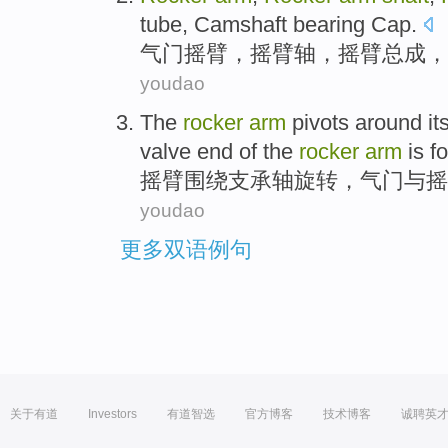
tube
,
Camshaft bearing
Cap
.
气门
摇臂
，摇臂
轴
，摇臂
总成
，
youdao
The
rocker
arm
pivots
around
it
valve
end
of
the
rocker
arm
is f
摇臂
围绕
支承
轴
旋转
，
气门
与摇
youdao
更多双语例句
关于有道
Investors
有道智选
官方博客
技术博客
诚聘英