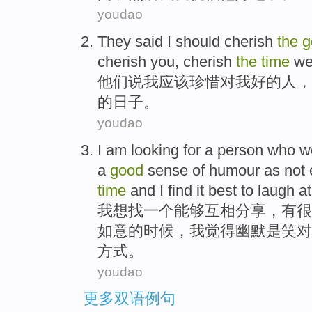
youdao
They
said
I
should
cherish
the
g
cherish
you
, cherish
the
time
w
他们
说
我
应该
珍惜
对
我
好的
人
，
的
日子
。
youdao
I
am
looking for
a
person who
w
a
good
sense
of
humour
as
not 
time
and I
find
it best
to
laugh at
我
想
找
一
个
能够
互相分享
，
有
很
如意
的
时候
，我
觉得
幽默
是
笑
对
方式。
youdao
更多双语例句