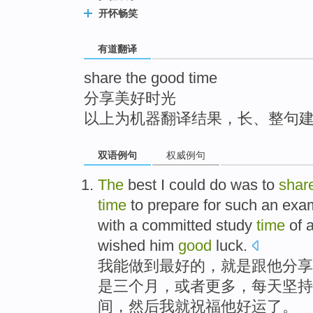
top
开怀畅笑
有道翻译
share the good time
分享美好时光
以上为机器翻译结果，长、整句
双语例句
权威例句
The
best
I
could
do
was
to
shar
time
to prepare for
such an
exa
with
a
committed
study
time
of
wished
him
good
luck.
我
能
做到
最好
的
，
就是
跟
他
分享
是
三
个月
，
或者
更多
，
每天
坚持
间，
然后
我
就祝福
他好运了。