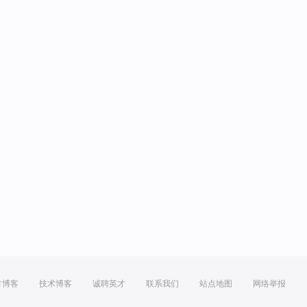
方博客
技术博客
诚聘英才
联系我们
站点地图
网络举报