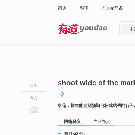
词典
翻译
有道精品课
中
有道 - 网易旗下搜索
shoot wide of the mar
目录
释义
射偏：指未能达到预期目标或结果的行为
go
网络释义
专业释义
top
离目标很远