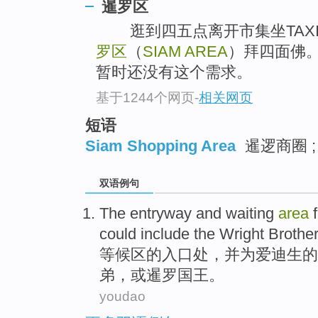
暹罗区
逛到四五点离开市集坐TAXI
罗区
（
SIAM AREA
）拜四面佛
暂时还没有这个需求。
基于1244个网页
-
相关网页
短语
Siam Shopping Area
暹逻商圈 ;
双语例句
The entryway
and
waiting
area
could
include
the Wright
Brothe
等候区的
入口处
，
并
为
爱迪生
的
弟
，
或
暹罗国王。
youdao