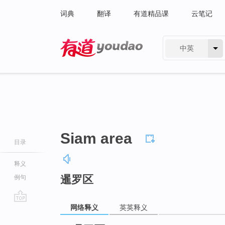
词典
翻译
有道精品课
云笔记
中英
有道 - 网易旗下搜索
Siam area
目录
释义
暹罗区
例句
网络释义
英英释义
go
top