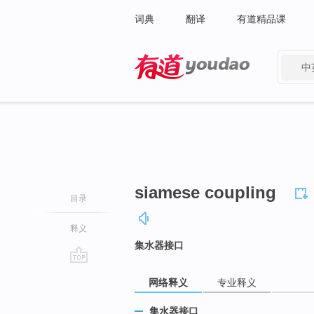
词典
翻译
有道精品课
中
有道 - 网易旗下搜索
siamese coupling
目录
释义
集水器接口
go
网络释义
专业释义
top
集水器接口