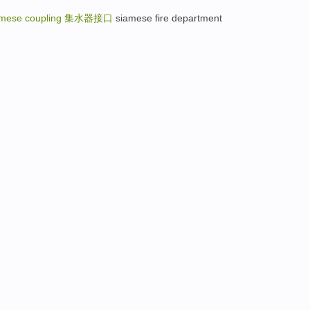
amese coupling
集水器接口
siamese fire department