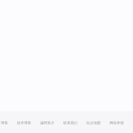
方博客
技术博客
诚聘英才
联系我们
站点地图
网络举报