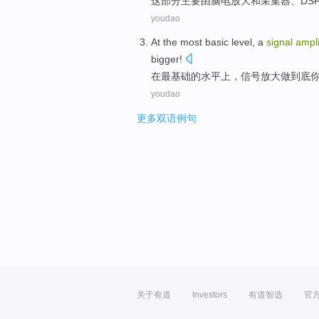
这
部分主要
由
脑
电
放大
和
采集器
、
DS
youdao
At
the most
basic
level
,
a
signal
ampli
bigger
!
在
最
基础
的
水平上
，
信号
放大
做
到底
youdao
更多双语例句
关于有道
Investors
有道智选
官