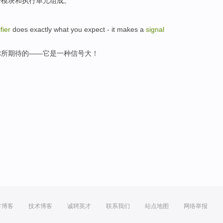
P
模块
和
执行
单元组成。
fier
does
exactly what
you
expect
-
it
makes
a
signal
你
所期待
的——
它
是
一种
信号
大
！
方博客
技术博客
诚聘英才
联系我们
站点地图
网络举报