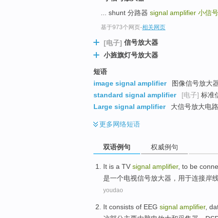
... shunt 分路器
signal amplifier
小信
基于973个网页
-
相关网页
信号放大器
[电子]
小旌旗灯号放大器
短语
image signal amplifier
图像信号放大
standard signal amplifier
[电子]
标准
Large signal amplifier
大信号放大电路 
更多
网络短语
双语例句
权威例句
It is
a
TV
signal
amplifier
,
to be conn
是
一个
电视
信号
放大器
，
用于
连接
岸
youdao
It
consists of
EEG
signal
amplifier
,
da