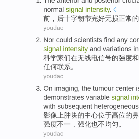
The anterior
and
posterior
cruci
normal
signal
intensity
.
前
，
后
十字韧带
完好
无损
正常
的
youdao
Nor
could
scientists
find
any
co
signal
intensity
and
variations
in
科学家们
在
无线电信号
的
强度
和
任何
联系
。
youdao
On
imaging
, the
tumour
center
i
demonstrates variable
signal
in
with subsequent
heterogeneous
影像
上
肿块
的
中心
位于
高位
的
鼻
强度
不一，
强化
也
不均匀
。
youdao