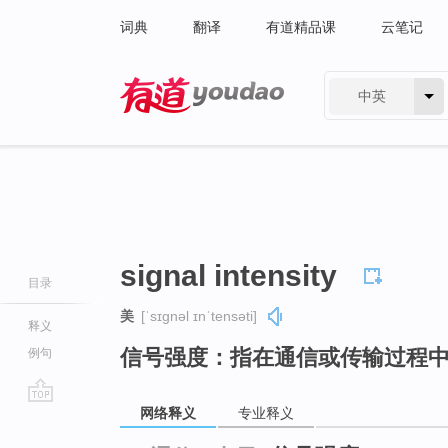
词典
翻译
有道精品课
云笔记
中英
有道 - 网易旗下搜索
signal intensity
目录
美
[ˈsɪɡnəl ɪnˈtensəti]
释义
信号强度：指在通信或传输过程
例句
网络释义
专业释义
go
top