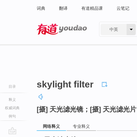
词典
翻译
有道精品课
云笔记
中英
有道 - 网易旗下搜索
skylight filter
目录
释义
[摄] 天光滤光镜；[摄] 天光滤光片
权威词典
例句
网络释义
专业释义