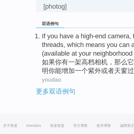
[photog]
双语例句
If
you
have
a
high-end
camera
,
threads
,
which
means
you
can
(available at your
neighborhood
如果
你
有
一
架高档
相机
，
那么它
明
你
能
增加
一个
紫外
或者
天窗
过
youdao
更多双语例句
关于有道
Investors
有道智选
官方博客
技术博客
诚聘英