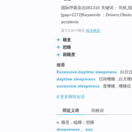
top
国际呼吸杂志081316 关键词： 司机
[gap=1272]Keywords ：Drivers;Obstru
accidents
基于216个网页
-
相关网页
睡意
想睡
困睡度
短语
Excessive daytime sleepiness
白日过度
daytime sleepiness
日间嗜睡 ; 白天嗜
excessive sleepiness
度嗜睡 ; 嗜睡症
更多
网络短语
同近义词
同根词
n. 睡意，瞌睡；想睡
drowsiness
,
zizz