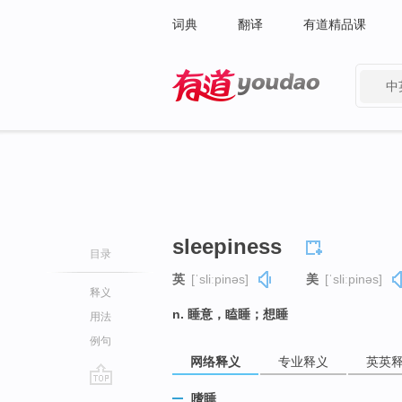
词典
翻译
有道精品课
中
有道 - 网易旗下搜索
sleepiness
目录
英
[ˈsliːpinəs]
美
[ˈsliːpinəs]
释义
n. 睡意，瞌睡；想睡
用法
例句
网络释义
专业释义
英英
go
嗜睡