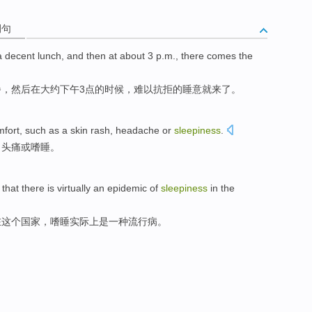
例句
 decent lunch, and then at about 3 p.m., there comes the
，然后在大约下午3点的时候，难以抗拒的睡意就来了。
mfort
,
such as
a skin rash
,
headache
or
sleepiness
.
、
头痛
或
嗜睡
。
that there
is
virtually
an
epidemic
of
sleepiness
in
the
在
这个
国家，
嗜睡
实际上
是
一种
流行病
。