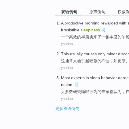
双语例句
原声例句
权威
A
productive morning rewarded with a
irresistible
sleepiness
.
一
个高效的早晨换来了一顿丰盛的午餐
youdao
This
usually
causes
only
minor
disco
这
通常
只
会引起
轻微
的
不适
，
如
皮疹
youdao
Most
experts
in
sleep
behavior
agree
nation
.
大多数
研究
睡眠
行为
的
专家
都认为
，
youdao
更多双语例句