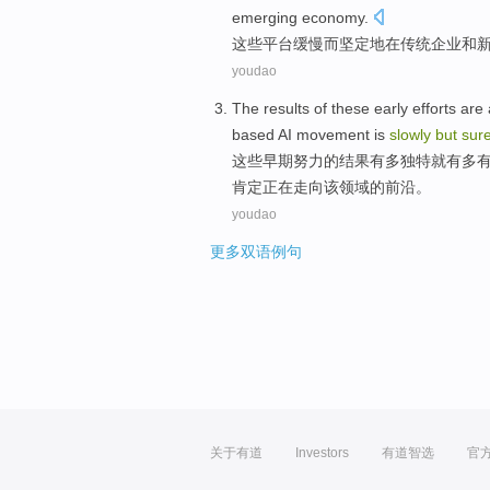
emerging
economy
.
这些
平台
缓慢
而
坚定
地在
传统
企业
和
youdao
The results
of
these
early
efforts
are
based
AI
movement
is
slowly
but
sure
这些
早期
努力
的
结果
有
多独特
就
有多
肯定
正在走向
该
领域的
前沿
。
youdao
更多双语例句
关于有道
Investors
有道智选
官