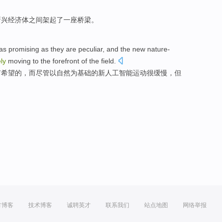
新兴
经济体
之间
架起
了一
座
桥梁
。
as
promising
as they are
peculiar
,
and
the
new
nature-
ly
moving
to
the
forefront
of
the
field
.
有希望
的，
而
尽管以自然为
基础
的
新
人工
智能
运动
很
缓慢
，
但
方博客
技术博客
诚聘英才
联系我们
站点地图
网络举报