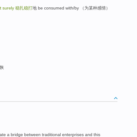
t surely
稳扎稳打
地 be consumed with/by （为某种感情）
恢
ate
a
bridge
between
traditional
enterprises
and
this