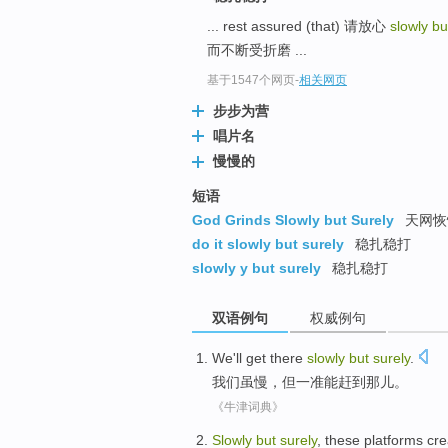
... rest assured (that) 请放心
slowly bu
而不断受折磨 ...
基于1547个网页
-
相关网页
步步为营
唱片名
慢慢的
短语
God Grinds Slowly but Surely
天网恢
do it slowly but surely
稳扎稳打
slowly y but surely
稳扎稳打
双语例句
权威例句
We
'll
get
there
slowly
but
surely
.
我们
虽慢
，
但
一准
能
赶到
那儿
。
《牛津词典》
Slowly
but
surely
,
these
platforms
cre