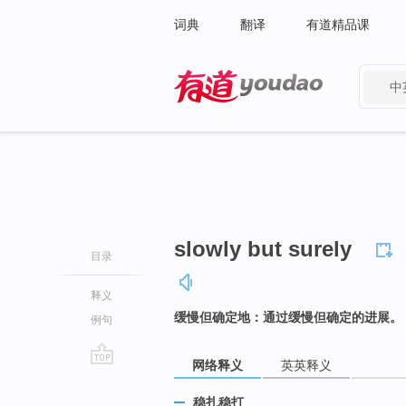
词典
翻译
有道精品课
中
有道 - 网易旗下搜索
slowly but surely
目录
释义
缓慢但确定地：通过缓慢但确定的进展。
例句
网络释义
英英释义
go
top
稳扎稳打