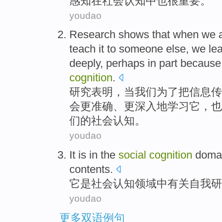
感知
在
社会
认知
中
也
很
重要
。
youdao
Research
shows that
when
we
teach
it
to
someone else
, we
le
deeply
,
perhaps
in
part
because
cognition
.
研究
表明
，
当
我们
为了
把
信息
传
会
更
准确
、
更深入地
学习
它
，
也
们
的
社会
认知
。
youdao
It
is
in the
social
cognition
doma
contents
.
它
是
社会
认知
领域
中
有关
自我
研
youdao
更多双语例句