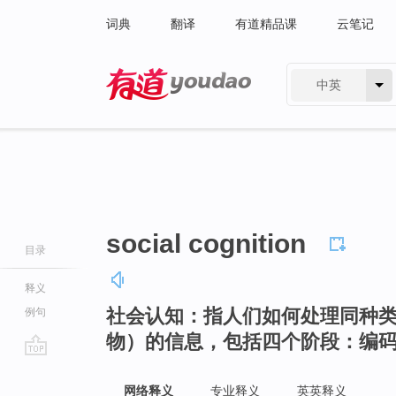
词典
翻译
有道精品课
云笔记
中英
有道 - 网易旗下搜索
social cognition
目录
释义
社会认知：指人们如何处理同种
例句
物）的信息，包括四个阶段：编
go
top
网络释义
专业释义
英英释义