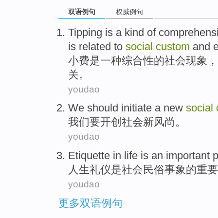
双语例句
权威例句
Tipping
is
a
kind of
comprehens
is
related
to
social
custom
and
小费
是
一
种
综合性
的
社会
现象
，
关
。
youdao
We
should
initiate a
new
social
我们
要
开创
社会
新
风尚
。
youdao
Etiquette
in
life
is
an important
p
人生
礼仪
是
社会
民俗
事象
的
重要
youdao
更多双语例句