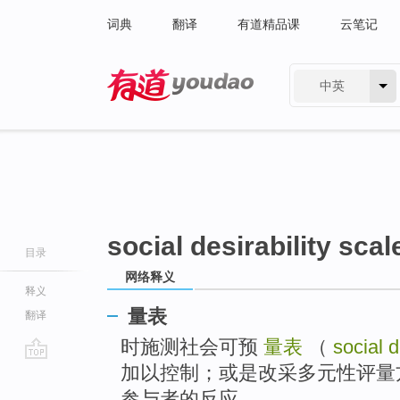
词典
翻译
有道精品课
云笔记
中英
有道 - 网易旗下搜索
social desirability scal
目录
网络释义
释义
量表
翻译
时施测社会可预
量表
（
social d
加以控制；或是改采多元性评量
go
top
参与者的反应。