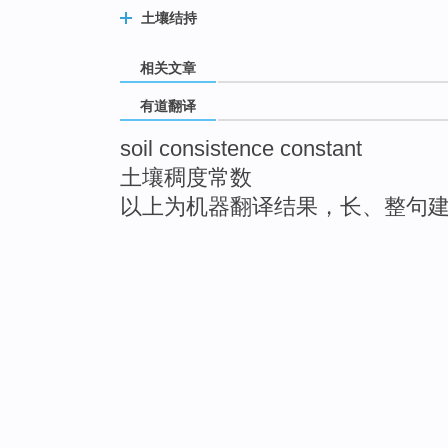
土壤结持
相关文章
有道翻译
soil consistence constant
土壤稠度常数
以上为机器翻译结果，长、整句