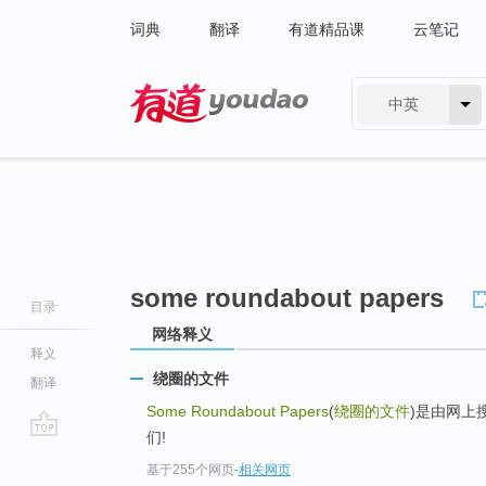
词典
翻译
有道精品课
云笔记
中英
有道 - 网易旗下搜索
some roundabout papers
目录
网络释义
释义
绕圈的文件
翻译
Some Roundabout Papers
(
绕圈的文件
)是由网上
们!
go
基于255个网页
-
相关网页
top