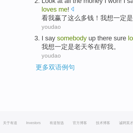
Look at
all the
money
I
won
! I 
loves
me
!
看
我
赢了
这么
多钱
！我想
一定
是
youdao
I
say
somebody
up
there
sure
l
我
想
一定
是
老天爷在
帮
我
。
youdao
更多双语例句
关于有道
Investors
有道智选
官方博客
技术博客
诚聘英