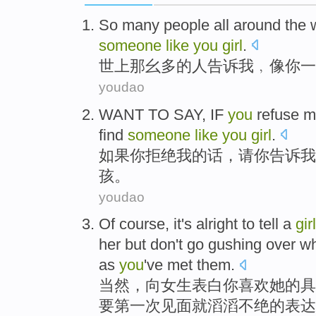
So
many
people
all around the
someone
like
you
girl
.
世上
那幺
多
的
人
告诉
我
﹐
像
你
一
youdao
WANT TO SAY,
IF
you
refuse
m
find
someone
like
you
girl
.
如果
你
拒绝
我
的话，
请你
告诉
我
孩
。
youdao
Of course
, it
's
alright
to tell
a
girl
her
but
don't
go
gushing
over
w
as
you
've
met
them.
当然
，
向
女生
表白
你
喜欢
她
的
具
要
第一次见面就
滔滔
不绝的表达