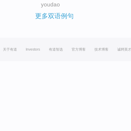
youdao
更多双语例句
关于有道
Investors
有道智选
官方博客
技术博客
诚聘英