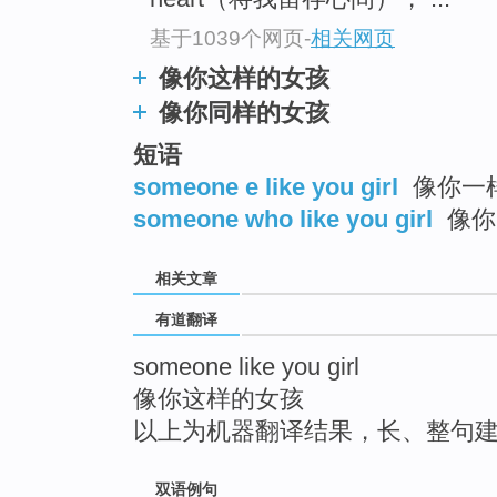
top
基于1039个网页
-
相关网页
像你这样的女孩
像你同样的女孩
短语
someone e like you girl
像你一
someone who like you girl
像你
相关文章
有道翻译
someone like you girl
像你这样的女孩
以上为机器翻译结果，长、整句
双语例句