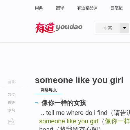
词典
翻译
有道精品课
云笔记
中英
有道 - 网易旗下搜索
someone like you girl
目录
网络释义
释义
像你一样的女孩
翻译
例句
... tell me where do i 
someone like you girl
（
像你一
go
heart（将我留存心间）， ...