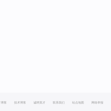
方博客
技术博客
诚聘英才
联系我们
站点地图
网络举报