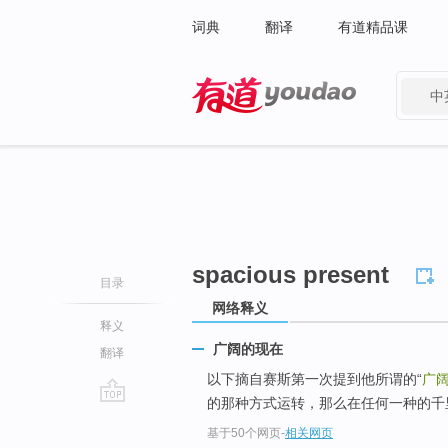
词典
翻译
有道精品课
中
有道 - 网易旗下搜索
spacious present
目录
网络释义
释义
广阔的现在
翻译
以下摘自赛斯第一次提到他所谓的“
广
的那种方式运转，那么在任何一种的千
go
基于50个网页
-
相关网页
top