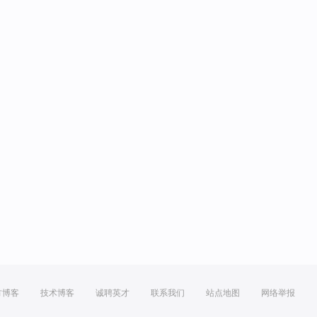
方博客
技术博客
诚聘英才
联系我们
站点地图
网络举报