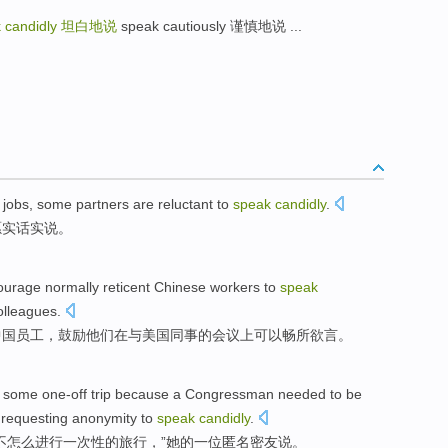
 candidly
坦白地说
speak cautiously 谨慎地说 ...
jobs,
some
partners
are reluctant
to
speak
candidly
.
愿实话实说。
ourage
normally
reticent
Chinese
workers
to
speak
olleagues
.
中国
员工
，鼓励他们
在与
美国
同事
的
会议
上可以
畅所欲言
。
some one-off
trip
because
a Congressman
needed to be
 requesting
anonymity
to
speak
candidly
.
不
怎么
进行
一次性
的
旅行
，”
她
的一位匿名
密友
说
。