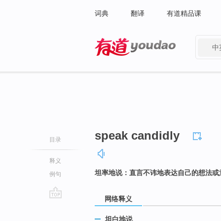
词典
翻译
有道精品课
中
有道 - 网易旗下搜索
speak candidly
目录
释义
坦率地说：直言不讳地表达自己的想法或
例句
网络释义
go
top
坦白地说