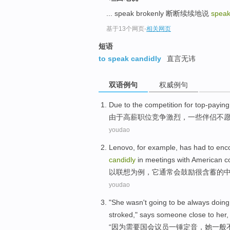
... speak brokenly 断断续续地说
speak
基于13个网页
-
相关网页
短语
to speak candidly
直言无讳
双语例句
权威例句
Due
to the
competition
for
top-paying
由于
高薪
职位
竞争
激烈，
一些
伴侣
不
youdao
Lenovo
,
for
example
, has had to
enc
candidly
in
meetings
with
American
c
以联想
为
例
，它
通常会
鼓励
很含蓄
的
youdao
"
She
wasn
't
going to
be always
doing
stroked
,"
says
someone
close
to
her
,
“
因为
需要
国会
议员
一锤定音
，
她
一般