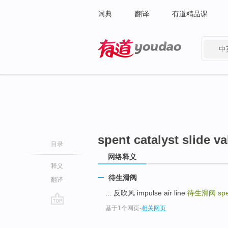
词典
翻译
有道精品课
中
有道 - 网易旗下搜索
spent catalyst slide va
目录
网络释义
释义
待生滑阀
翻译
... 反吹风 impulse air line
待生滑阀
spe
基于1个网页
-
相关网页
go
top