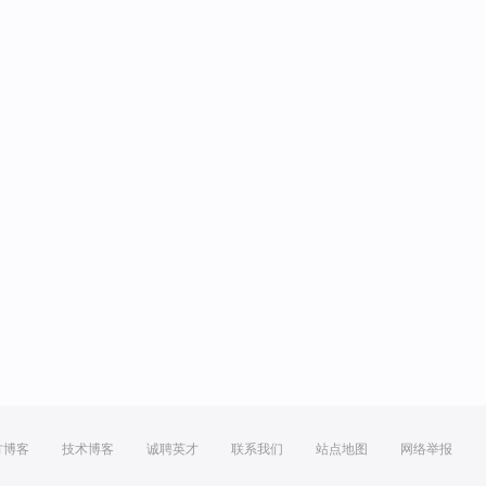
方博客
技术博客
诚聘英才
联系我们
站点地图
网络举报