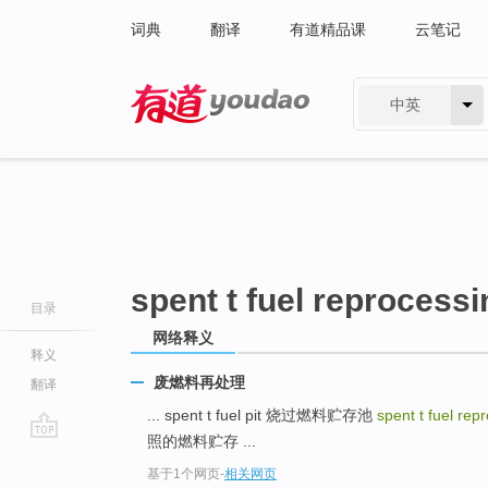
词典
翻译
有道精品课
云笔记
中英
有道 - 网易旗下搜索
spent t fuel reprocessi
目录
网络释义
释义
废燃料再处理
翻译
... spent t fuel pit 烧过燃料贮存池
spent t fuel re
照的燃料贮存 ...
go
基于1个网页
-
相关网页
top