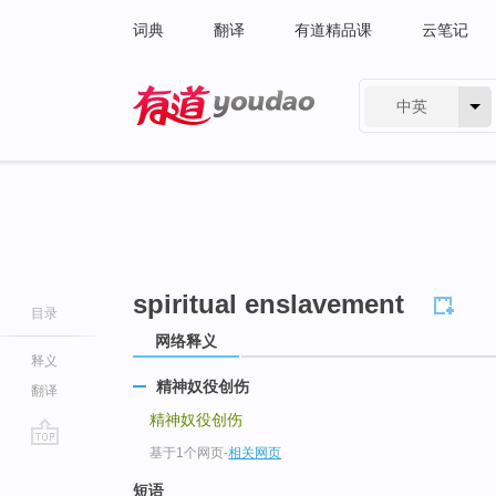
词典
翻译
有道精品课
云笔记
中英
有道 - 网易旗下搜索
spiritual enslavement
目录
网络释义
释义
精神奴役创伤
翻译
精神奴役创伤
基于1个网页
-
相关网页
go
top
短语