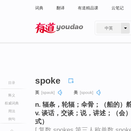
词典
翻译
有道精品课
云笔记
中英
有道 - 网易旗下搜索
spoke
目录
英
[spəʊk]
美
[spoʊk]
释义
n. 辐条，轮辐；伞骨；（船的）
权威词典
用法
v. 谈话，交谈；说，讲述；（会）
例句
式）
[ 复数 spokes 第三人称单数 spok