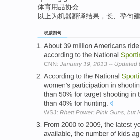
体育用品协会
以上为机器翻译结果，长、整句
权威例句
About 39 million Americans ride 
according to the National
Sporti
CNN:
January 19, 2013 -- Update
According to the National
Sport
women's participation in shooti
than 50% for target shooting in
than 40% for hunting.
WSJ:
Rhett Power: Pink Guns, but 
From 2000 to 2009, the latest ye
available, the number of kids ag