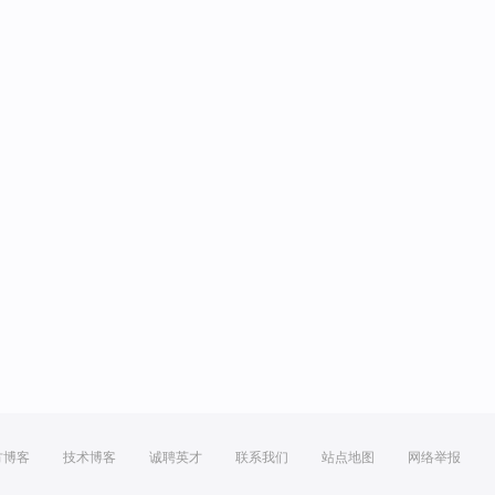
方博客
技术博客
诚聘英才
联系我们
站点地图
网络举报