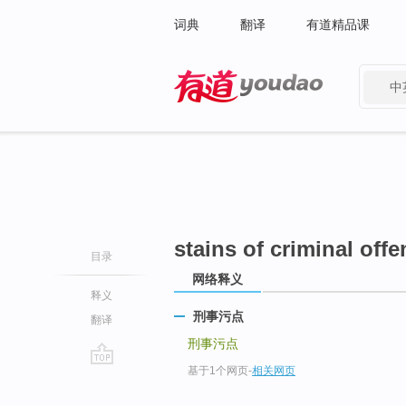
词典
翻译
有道精品课
中
有道 - 网易旗下搜索
stains of criminal off
目录
网络释义
释义
刑事污点
翻译
刑事污点
基于1个网页
-
相关网页
go
top