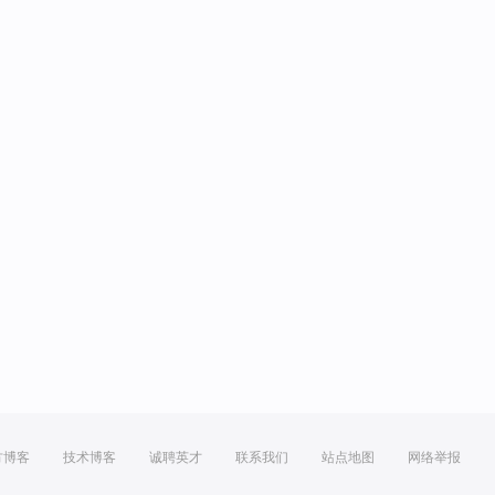
方博客
技术博客
诚聘英才
联系我们
站点地图
网络举报