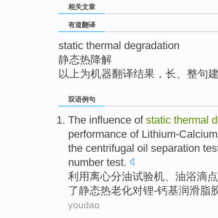
相关文章
top
有道翻译
static thermal degradation
静态热降解
以上为机器翻译结果，长、整句
双语例句
The
influence
of
static
thermal
d
performance
of
Lithium-Calcium
the
centrifugal
oil
separation tes
number test.
利用
离心分
油
试验机、油浴
滴
点
了
静态
热
老化
对
锂
-钙
基
润滑脂
youdao