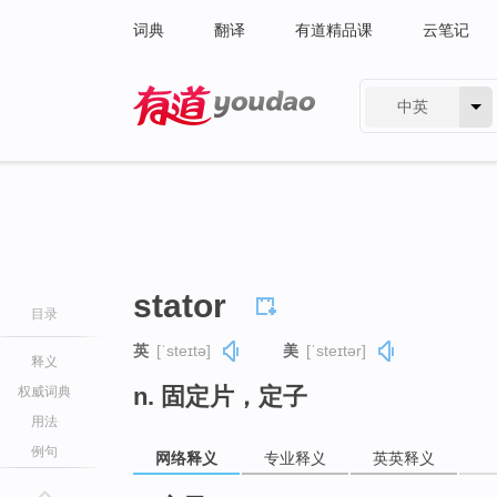
词典
翻译
有道精品课
云笔记
中英
有道 - 网易旗下搜索
stator
目录
英
[ˈsteɪtə]
美
[ˈsteɪtər]
释义
n. 固定片，定子
权威词典
用法
例句
网络释义
专业释义
英英释义