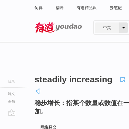
词典
翻译
有道精品课
云笔记
中英
有道 - 网易旗下搜索
steadily increasing
目录
释义
稳步增长：指某个数量或数值在
例句
加。
go
top
网络释义