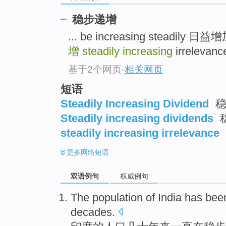
稳步递增
... be increasing steadily 日益
增
steadily increasing
irrelev
基于2个网页
-
相关网页
短语
Steadily Increasing Dividend
稳
Steadily increasing dividends
steadily increasing irrelevance
更多
网络短语
双语例句
权威例句
The
population
of
India
has bee
decades
.