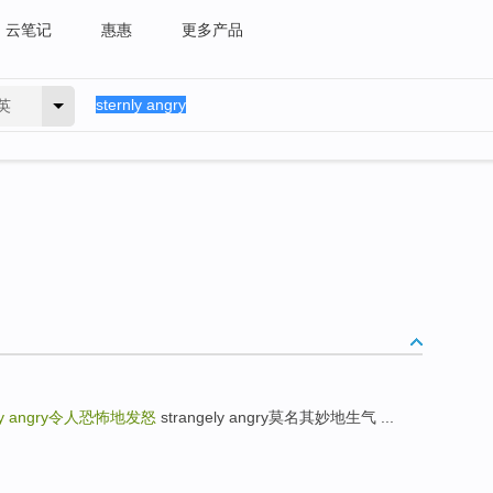
云笔记
惠惠
更多产品
英
y angry
令人恐怖地发怒
strangely angry莫名其妙地生气 ...