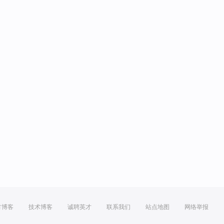
方博客
技术博客
诚聘英才
联系我们
站点地图
网络举报