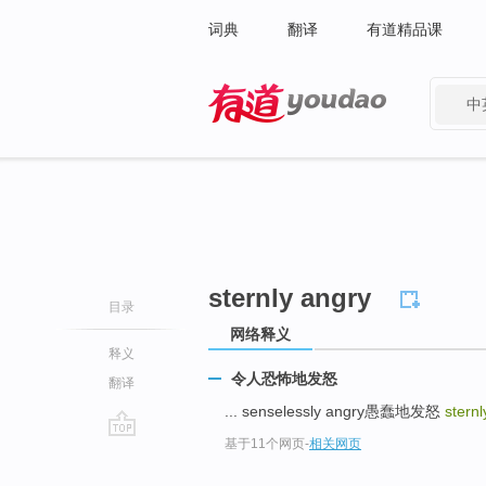
词典
翻译
有道精品课
中
有道 - 网易旗下搜索
sternly angry
目录
网络释义
释义
令人恐怖地发怒
翻译
... senselessly angry愚蠢地发怒
sternl
基于11个网页
-
相关网页
go
top