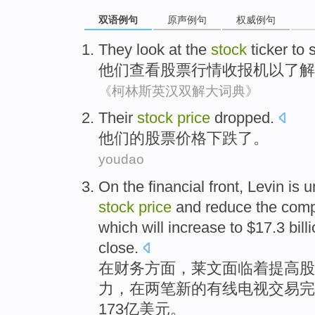
双语例句
原声例句
权威例句
They
look at
the
stock
ticker
to
他们
查看
股票
行情收报机
以
了解
《柯林斯英汉双解大词典》
Their
stock
price
dropped
.
他们的
股票
价格
下跌了
。
youdao
On the
financial
front
,
Levin
is 
stock
price
and
reduce
the
com
which
will
increase
to
$17.3 bill
close.
在
财务
方面
，
莱文
面临着
提高
股
力
，在
两
笔
新的
有线电视
交易完
173亿美元。