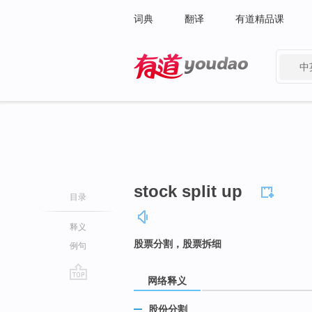
词典
翻译
有道精品课
中
有道 - 网易旗下搜索
stock split up
目录
释义
股票分割，股票拆细
例句
网络释义
go
top
股份分割