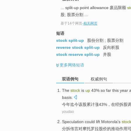
... split-up point allowance 废品限额
st
股; 股票分割 ...
基于14个网页
-
相关网页
短语
stock split-up
股份分割 ; 股票分割
reverse stock split-up
反向析股
stock reserve split-up
并股
更多
网络短语
双语例句
权威例句
The
stock
is
up
43%
so far
this year
basis
.
今年
迄今
该
股
累计涨43%，
在
经
拆股
youdao
Speculation
could
lift Motorola
's
stoc
分
拆
传言
对
摩托
罗拉
股价
的推动作用