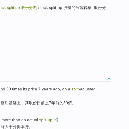
ock split up
股份分割
stock split-up 股份的分散转移, 股份分
and
30
times
its
price
7
years ago
,
on
a
split
-adjusted
调整后
基础上
，
其
股价目前
是
7
年前
的
30
倍
。
k
more than
an
actual
split-
up
.
可能
大于
分拆本身。