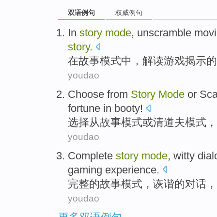
双语例句
权威例句
In
story
mode
,
unscramble mov
story
.
在
故事
模式
中，
解读
游戏
揭示
的
youdao
Choose
from
Story
Mode
or
Sca
fortune
in
booty
!
选择
从
故事
模式
或
清道夫
模式，
youdao
Complete
story
mode
,
witty
dia
gaming
experience
.
完整
的
故事
模式
，
诙谐
的
对话
，
youdao