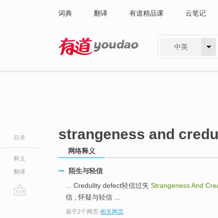
词典
翻译
有道精品课
云笔记
中英
有道 - 网易旗下搜索
strangeness and credul
目录
网络释义
释义
陌生与轻信
翻译
... Credulity defect轻信过失
Strangeness And Cred
信 ; 怀疑与轻信 ...
go
基于2个网页
-
相关网页
top