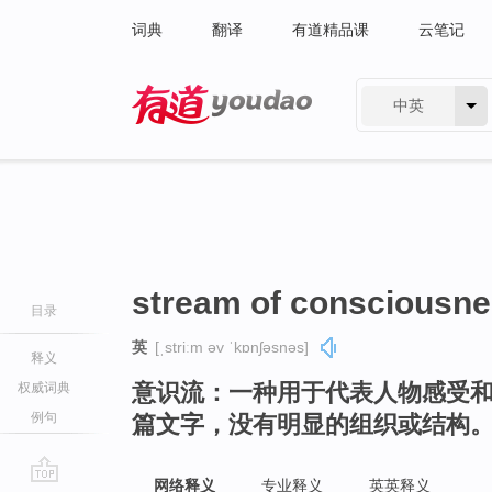
词典
翻译
有道精品课
云笔记
中英
有道 - 网易旗下搜索
stream of consciousn
目录
英
[ˌstriːm əv ˈkɒnʃəsnəs]
释义
意识流：一种用于代表人物感受
权威词典
例句
篇文字，没有明显的组织或结构
网络释义
专业释义
英英释义