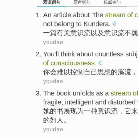
双语例句
原声例句
权威例句
An
article
about
"the
stream
of
c
not
belong to
Kundera
.
一
篇
有关
意识流
以及
意识流
不
属
youdao
You
'll
think about
countless
subj
of
consciousness
.
你
会
难以
控制
自己思想
的
溪流
，
youdao
The
book
unfolds
as
a
stream
o
fragile
,
intelligent
and
disturbed
她
的
书
展现
为
一
种
意识流
，它
来
的
妇人
。
youdao