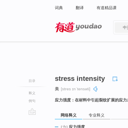
词典
翻译
有道精品课
中
有道 - 网易旗下搜索
stress intensity
目录
美
[stres ɪnˈtensəti]
释义
应力强度：在材料中引起裂纹扩展的应力
例句
网络释义
专业释义
go
top
应力强度
[力]