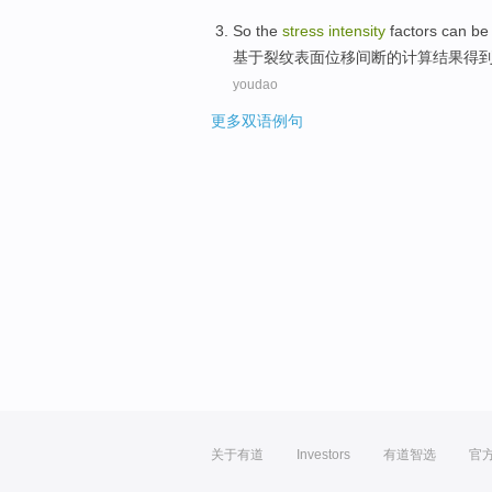
So the
stress
intensity
factors
can be
基于裂纹表面
位移
间断
的
计算
结果得
youdao
更多双语例句
关于有道
Investors
有道智选
官