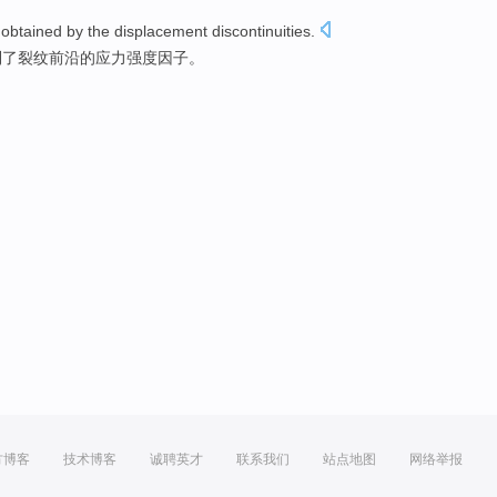
 obtained by
the
displacement
discontinuities
.
到了裂纹前沿的
应力
强度
因子
。
方博客
技术博客
诚聘英才
联系我们
站点地图
网络举报