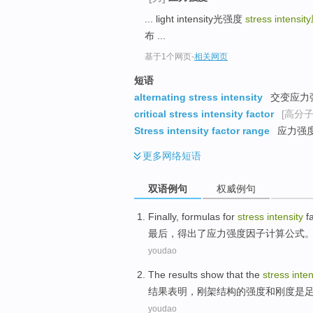
... light intensity光强度
stress intensity
布 ...
基于1个网页
-
相关网页
短语
alternating stress intensity
交变应力
critical stress intensity factor
[高分子
Stress intensity factor range
应力强
更多
网络短语
双语例句
权威例句
Finally
,
formulas
for
stress
intensity
f
最后
，
得出
了
应力
强度
因子
计算
公式
youdao
The results
show that
the
stress
inten
结果
表明
，刚架结构
的
强度
和
刚度
是
youdao