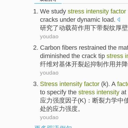
We study
stress
intensity
factor
cracks
under
dynamic
load
.
研究
了
动
载荷作用
下
带
裂纹
厚
壁
youdao
Carbon fibers
restrained
the
mat
diminished
the
crack
tip
stress
i
纤维
对
基体
开裂
起抑制作用
并
降
youdao
Stress
intensity
factor
(
k
).
A
fact
to
specify
the
stress
intensity
at
应力
强度
因子
(
K
)：
断裂
力学
中
处
的应力强度。
youdao