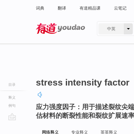
词典
翻译
有道精品课
云笔记
中英
有道 - 网易旗下搜索
stress intensity factor
目录
释义
应力强度因子：用于描述裂纹尖
例句
估材料的断裂性能和裂纹扩展速
go
top
网络释义
专业释义
英英释义