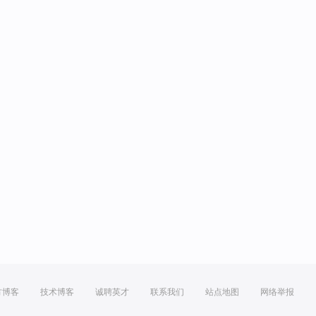
方博客
技术博客
诚聘英才
联系我们
站点地图
网络举报