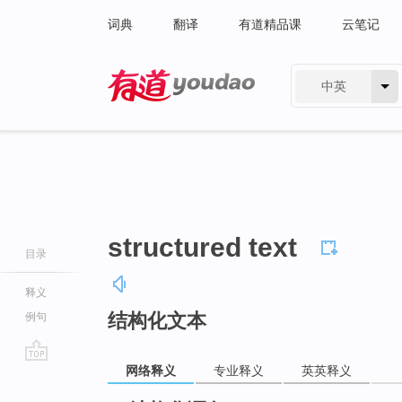
词典
翻译
有道精品课
云笔记
中英
有道 - 网易旗下搜索
structured text
目录
释义
结构化文本
例句
网络释义
专业释义
英英释义
go
top