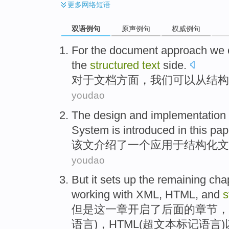
更多
网络短语
双语例句
原声例句
权威例句
For the
document
approach
we
the
structured
text
side
.
对于
文档
方面，
我们
可以
从
结构
youdao
The
design
and
implementation
System
is
introduced
in this
pap
该文
介绍了
一
个应用于结构化
文
youdao
But
it
sets up
the
remaining cha
working
with
XML
,
HTML
,
and
s
但是
这
一
章
开启
了后面的章节，
语言)，
HTML
(超文本标记语言)