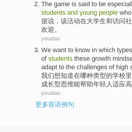
The
game
is said to be
especial
students
and
young
people
who
据说
，
该
活动
在
大学生
和
访问
社
欢迎
。
youdao
We
want to
know
in
which
type
of
students
these
growth mindse
adapt to
the
challenges
of
high 
我们
想
知道
在
哪种
类型
的
学校里
成长型
思维
能帮助
年轻人
适应
高
youdao
更多双语例句